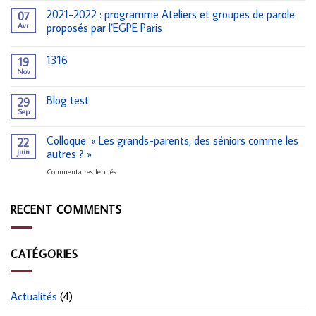
2021-2022 : programme Ateliers et groupes de parole
07
Avr
proposés par l’EGPE Paris
1316
19
Nov
Blog test
29
Sep
Colloque: « Les grands-parents, des séniors comme les
22
Juin
autres ? »
sur
Commentaires fermés
Colloque:
« Les
grands-
RECENT COMMENTS
parents,
des
séniors
CATÉGORIES
comme
les
autres
? »
Actualités
(4)