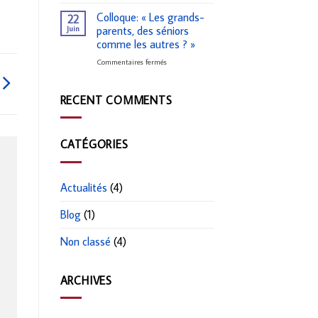
Colloque: « Les grands-
22
Juin
parents, des séniors
comme les autres ? »
sur
Commentaires fermés
Colloque:
« Les
grands-
RECENT COMMENTS
parents,
des
séniors
CATÉGORIES
comme
les
autres
? »
Actualités
(4)
Blog
(1)
Non classé
(4)
ARCHIVES