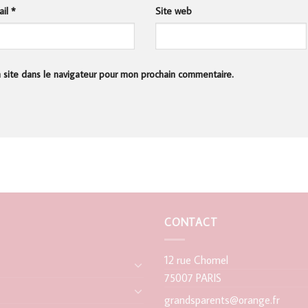
ail
*
Site web
 site dans le navigateur pour mon prochain commentaire.
CONTACT
12 rue Chomel
75007 PARIS
grandsparents@orange.fr